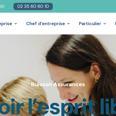
02 35 60 80 10
76)
eprise
Chef d’entreprise
Particulier
B
u
i
s
s
o
n
A
s
s
u
r
a
n
c
e
s
ir l’esprit l