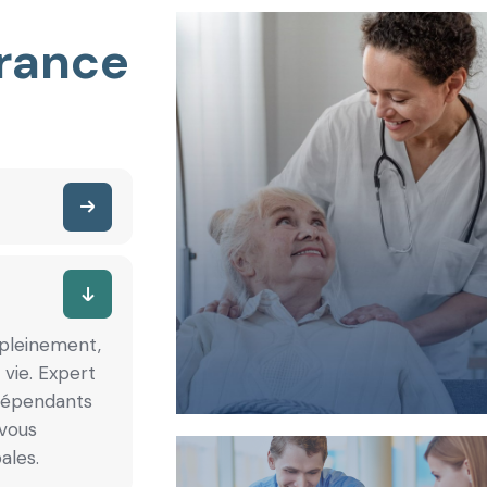
urance
 pleinement,
vie. Expert
ndépendants
 vous
ales.